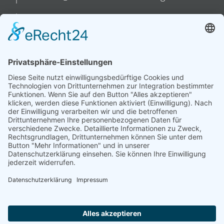
August-Wilhelm-Kühnholz-Straße 5
26135 Oldenburg
Fon: 04 41-55 97 84 73
Fax: 04 41-55 97 82 61
Mobil: 0175-40 61 69 5
Mail: info@ankert-sachverstaendiger.de
Gesmolder Straße 55
49084 Osnabrück
Fon: 05 41-50 79 82 02
Fax: 05 41-50 79 82 13
Mobil: 0175-40 61 69 5
Mail: info@ankert-sachverstaendiger.de