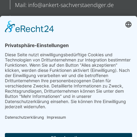
Mail: info@ankert-sachverstaendiger.de
August-Wilhelm-Kühnholz-Straße 5
26135 Oldenburg
Fon: 04 41-55 97 84 73
Fax: 04 41-55 97 82 61
Mobil: 0175-40 61 69 5
Mail: info@ankert-sachverstaendiger.de
Gesmolder Straße 55
49084 Osnabrück
Fon: 05 41-50 79 82 02
Fax: 05 41-50 79 82 13
Mobil: 0175-40 61 69 5
Mail: info@ankert-sachverstaendiger.de